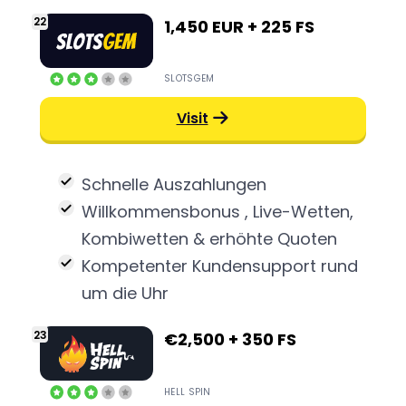
1,450 EUR + 225 FS
SLOTSGEM
Visit
Schnelle Auszahlungen
Willkommensbonus , Live-Wetten,
Kombiwetten & erhöhte Quoten
Kompetenter Kundensupport rund
um die Uhr
€2,500 + 350 FS
HELL SPIN