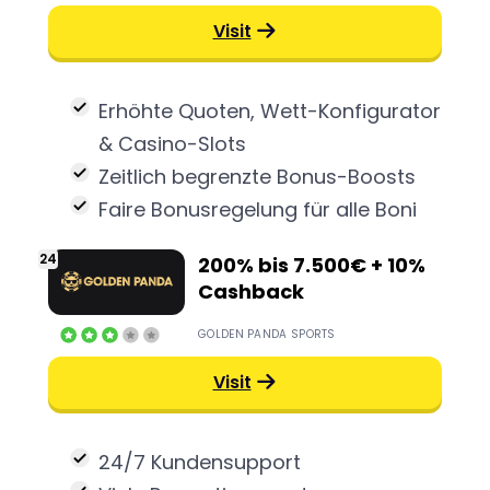
Visit
Erhöhte Quoten, Wett-Konfigurator
& Casino-Slots
Zeitlich begrenzte Bonus-Boosts
Faire Bonusregelung für alle Boni
200% bis 7.500€ + 10%
Cashback
GOLDEN PANDA SPORTS
Visit
24/7 Kundensupport