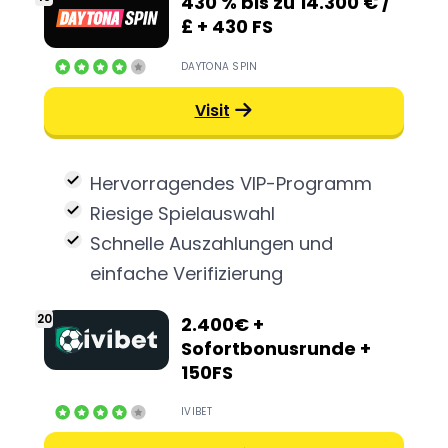
430 % bis zu 14.300 € /
£ + 430 FS
DAYTONA SPIN
Visit
Hervorragendes VIP-Programm
Riesige Spielauswahl
Schnelle Auszahlungen und
einfache Verifizierung
2.400€ +
Sofortbonusrunde +
150FS
IVIBET