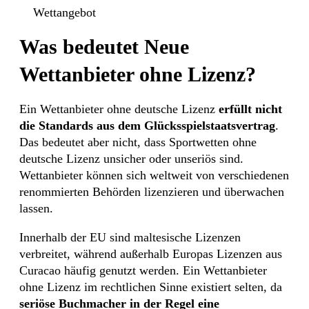
Wettangebot
Was bedeutet Neue
Wettanbieter ohne Lizenz?
Ein Wettanbieter ohne deutsche Lizenz
erfüllt nicht
die Standards aus dem Glücksspielstaatsvertrag
.
Das bedeutet aber nicht, dass Sportwetten ohne
deutsche Lizenz unsicher oder unseriös sind.
Wettanbieter können sich weltweit von verschiedenen
renommierten Behörden lizenzieren und überwachen
lassen.
Innerhalb der EU sind maltesische Lizenzen
verbreitet, während außerhalb Europas Lizenzen aus
Curacao häufig genutzt werden. Ein Wettanbieter
ohne Lizenz im rechtlichen Sinne existiert selten, da
seriöse Buchmacher in der Regel eine