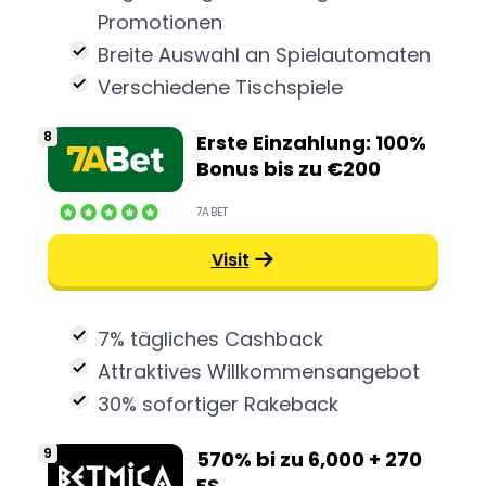
Promotionen
Breite Auswahl an Spielautomaten
Verschiedene Tischspiele
Erste Einzahlung: 100%
Bonus bis zu €200
7ABET
Visit
7% tägliches Cashback
Attraktives Willkommensangebot
30% sofortiger Rakeback
570% bi zu 6,000 + 270
FS