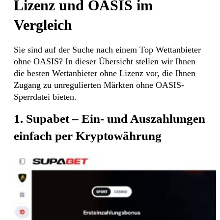
Lizenz und OASIS im
Vergleich
Sie sind auf der Suche nach einem Top Wettanbieter
ohne OASIS? In dieser Übersicht stellen wir Ihnen
die besten Wettanbieter ohne Lizenz vor, die Ihnen
Zugang zu unregulierten Märkten ohne OASIS-
Sperrdatei bieten.
1. Supabet – Ein- und Auszahlungen
einfach per Kryptowährung