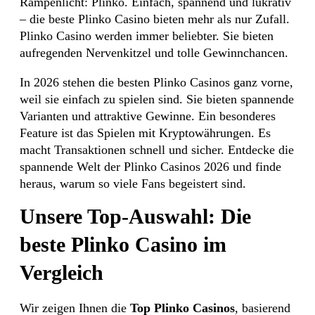
Casino
Rampenlicht: Plinko. Einfach, spannend und lukrativ
– die beste Plinko Casino bieten mehr als nur Zufall.
Plinko Casino werden immer beliebter. Sie bieten
Neue
aufregenden Nervenkitzel und tolle Gewinnchancen.
Online
Casinos
In 2026 stehen die besten Plinko Casinos ganz vorne,
weil sie einfach zu spielen sind. Sie bieten spannende
Varianten und attraktive Gewinne. Ein besonderes
Casino
Feature ist das Spielen mit Kryptowährungen. Es
ohne
macht Transaktionen schnell und sicher. Entdecke die
LUGAS
spannende Welt der Plinko Casinos 2026 und finde
heraus, warum so viele Fans begeistert sind.
Plinko
Casino
Unsere Top-Auswahl: Die
beste Plinko Casino im
Krypto
Vergleich
Casinos
Wir zeigen Ihnen die
Top Plinko Casinos
, basierend
Aviator