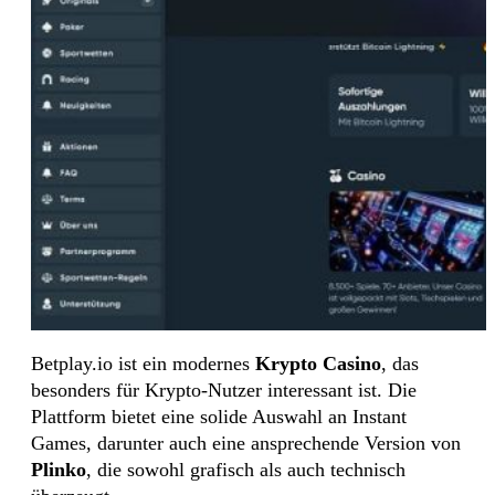
Betplay.io ist ein modernes
Krypto Casino
, das
besonders für Krypto-Nutzer interessant ist. Die
Plattform bietet eine solide Auswahl an Instant
Games, darunter auch eine ansprechende Version von
Plinko
, die sowohl grafisch als auch technisch