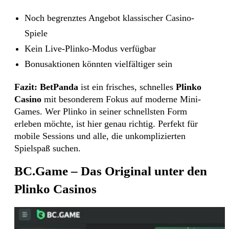
Noch begrenztes Angebot klassischer Casino-
Spiele
Kein Live-Plinko-Modus verfügbar
Bonusaktionen könnten vielfältiger sein
Fazit: BetPanda
ist ein frisches, schnelles
Plinko
Casino
mit besonderem Fokus auf moderne Mini-
Games. Wer Plinko in seiner schnellsten Form
erleben möchte, ist hier genau richtig. Perfekt für
mobile Sessions und alle, die unkomplizierten
Spielspaß suchen.
BC.Game
– Das Original unter den
Plinko Casinos