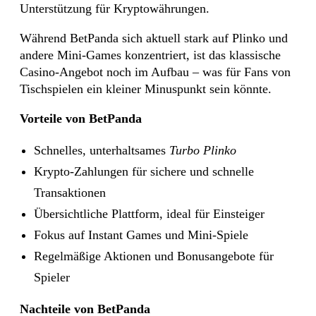
Unterstützung für Kryptowährungen.
Während BetPanda sich aktuell stark auf Plinko und
andere Mini-Games konzentriert, ist das klassische
Casino-Angebot noch im Aufbau – was für Fans von
Tischspielen ein kleiner Minuspunkt sein könnte.
Vorteile von BetPanda
Schnelles, unterhaltsames
Turbo Plinko
Krypto-Zahlungen für sichere und schnelle
Transaktionen
Übersichtliche Plattform, ideal für Einsteiger
Fokus auf Instant Games und Mini-Spiele
Regelmäßige Aktionen und Bonusangebote für
Spieler
Nachteile von BetPanda