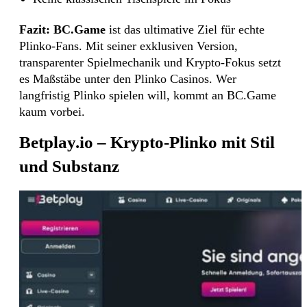
Fazit: BC.Game
ist das ultimative Ziel für echte
Plinko-Fans. Mit seiner exklusiven Version,
transparenter Spielmechanik und Krypto-Fokus setzt
es Maßstäbe unter den Plinko Casinos. Wer
langfristig Plinko spielen will, kommt an BC.Game
kaum vorbei.
Betplay.io
– Krypto-Plinko mit Stil
und Substanz