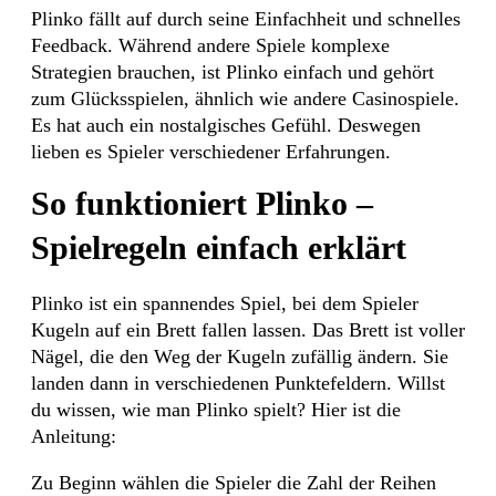
Plinko fällt auf durch seine Einfachheit und schnelles
Feedback. Während andere Spiele komplexe
Strategien brauchen, ist Plinko einfach und gehört
zum Glücksspielen, ähnlich wie andere Casinospiele.
Es hat auch ein nostalgisches Gefühl. Deswegen
lieben es Spieler verschiedener Erfahrungen.
So funktioniert Plinko –
Spielregeln einfach erklärt
Plinko ist ein spannendes Spiel, bei dem Spieler
Kugeln auf ein Brett fallen lassen. Das Brett ist voller
Nägel, die den Weg der Kugeln zufällig ändern. Sie
landen dann in verschiedenen Punktefeldern. Willst
du wissen, wie man Plinko spielt? Hier ist die
Anleitung:
Zu Beginn wählen die Spieler die Zahl der Reihen