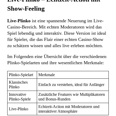
Show-Feeling
Live-Plinko
ist eine spannende Neuerung im Live-
Casino-Bereich. Mit echten Moderatoren wird das
Spiel lebendig und interaktiv. Diese Version ist ideal
für Spieler, die das Flair einer echten Casino-Show
zu schätzen wissen und alles live erleben möchten.
Im Folgenden eine Übersicht über die verschiedenen
Plinko-Spielarten und ihre wesentlichen Merkmale:
Plinko-Spielart
Merkmale
Klassisches
Einfach zu verstehen, ideal für Anfänger
Plinko
Innovative
Zusätzliche Features wie Multiplikatoren
Plinko-Spiele
und Bonus-Runden
Echtzeit-Action mit Moderatoren und
Live-Plinko
interaktiver Atmosphäre