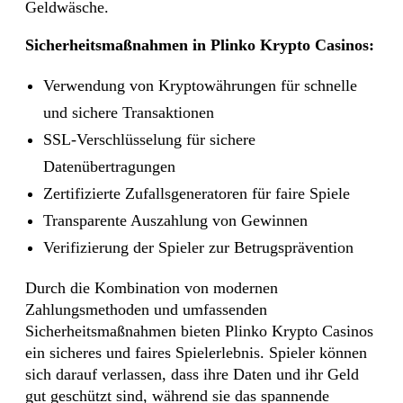
Geldwäsche.
Sicherheitsmaßnahmen in Plinko Krypto Casinos:
Verwendung von Kryptowährungen für schnelle
und sichere Transaktionen
SSL-Verschlüsselung für sichere
Datenübertragungen
Zertifizierte Zufallsgeneratoren für faire Spiele
Transparente Auszahlung von Gewinnen
Verifizierung der Spieler zur Betrugsprävention
Durch die Kombination von modernen
Zahlungsmethoden und umfassenden
Sicherheitsmaßnahmen bieten Plinko Krypto Casinos
ein sicheres und faires Spielerlebnis. Spieler können
sich darauf verlassen, dass ihre Daten und ihr Geld
gut geschützt sind, während sie das spannende