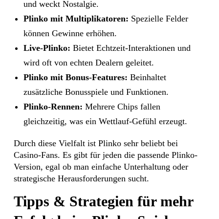
und weckt Nostalgie.
Plinko mit Multiplikatoren:
Spezielle Felder
können Gewinne erhöhen.
Live-Plinko:
Bietet Echtzeit-Interaktionen und
wird oft von echten Dealern geleitet.
Plinko mit Bonus-Features:
Beinhaltet
zusätzliche Bonusspiele und Funktionen.
Plinko-Rennen:
Mehrere Chips fallen
gleichzeitig, was ein Wettlauf-Gefühl erzeugt.
Durch diese Vielfalt ist Plinko sehr beliebt bei
Casino-Fans. Es gibt für jeden die passende Plinko-
Version, egal ob man einfache Unterhaltung oder
strategische Herausforderungen sucht.
Tipps & Strategien für mehr