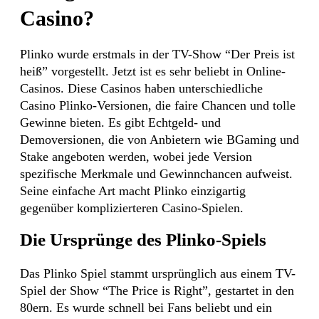
Casino?
Plinko wurde erstmals in der TV-Show “Der Preis ist
heiß” vorgestellt. Jetzt ist es sehr beliebt in Online-
Casinos. Diese Casinos haben unterschiedliche
Casino Plinko-Versionen, die faire Chancen und tolle
Gewinne bieten. Es gibt Echtgeld- und
Demoversionen, die von Anbietern wie BGaming und
Stake angeboten werden, wobei jede Version
spezifische Merkmale und Gewinnchancen aufweist.
Seine einfache Art macht Plinko einzigartig
gegenüber komplizierteren Casino-Spielen.
Die Ursprünge des Plinko-Spiels
Das Plinko Spiel stammt ursprünglich aus einem TV-
Spiel der Show “The Price is Right”, gestartet in den
80ern. Es wurde schnell bei Fans beliebt und ein