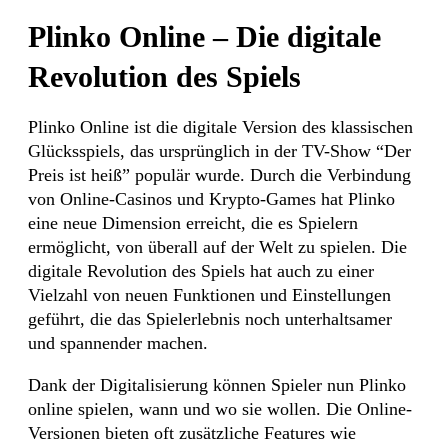
Plinko Online – Die digitale
Revolution des Spiels
Plinko Online ist die digitale Version des klassischen
Glücksspiels, das ursprünglich in der TV-Show “Der
Preis ist heiß” populär wurde. Durch die Verbindung
von Online-Casinos und Krypto-Games hat Plinko
eine neue Dimension erreicht, die es Spielern
ermöglicht, von überall auf der Welt zu spielen. Die
digitale Revolution des Spiels hat auch zu einer
Vielzahl von neuen Funktionen und Einstellungen
geführt, die das Spielerlebnis noch unterhaltsamer
und spannender machen.
Dank der Digitalisierung können Spieler nun Plinko
online spielen, wann und wo sie wollen. Die Online-
Versionen bieten oft zusätzliche Features wie