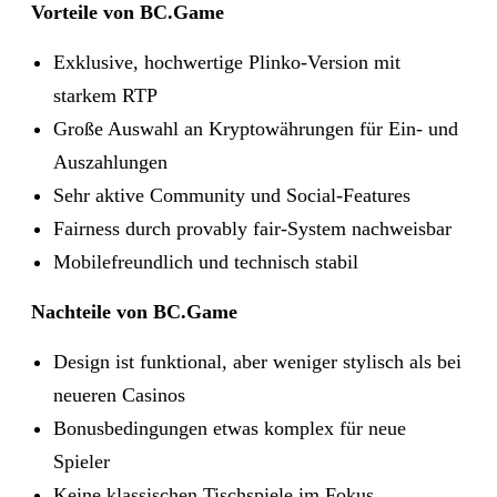
Vorteile von BC.Game
Exklusive, hochwertige Plinko-Version mit
starkem RTP
Große Auswahl an Kryptowährungen für Ein- und
Auszahlungen
Sehr aktive Community und Social-Features
Fairness durch provably fair-System nachweisbar
Mobilefreundlich und technisch stabil
Nachteile von BC.Game
Design ist funktional, aber weniger stylisch als bei
neueren Casinos
Bonusbedingungen etwas komplex für neue
Spieler
Keine klassischen Tischspiele im Fokus