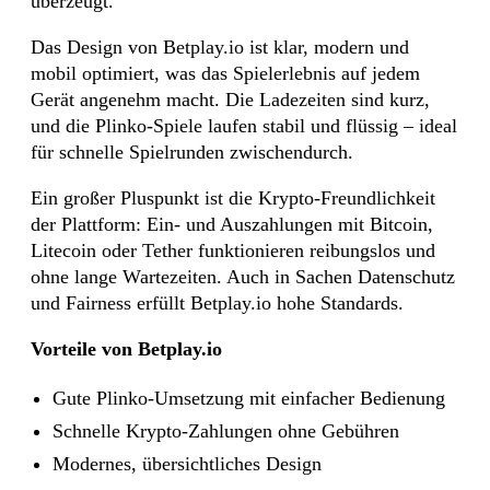
überzeugt.
Das Design von Betplay.io ist klar, modern und
mobil optimiert, was das Spielerlebnis auf jedem
Gerät angenehm macht. Die Ladezeiten sind kurz,
und die Plinko-Spiele laufen stabil und flüssig – ideal
für schnelle Spielrunden zwischendurch.
Ein großer Pluspunkt ist die Krypto-Freundlichkeit
der Plattform: Ein- und Auszahlungen mit Bitcoin,
Litecoin oder Tether funktionieren reibungslos und
ohne lange Wartezeiten. Auch in Sachen Datenschutz
und Fairness erfüllt Betplay.io hohe Standards.
Vorteile von Betplay.io
Gute Plinko-Umsetzung mit einfacher Bedienung
Schnelle Krypto-Zahlungen ohne Gebühren
Modernes, übersichtliches Design